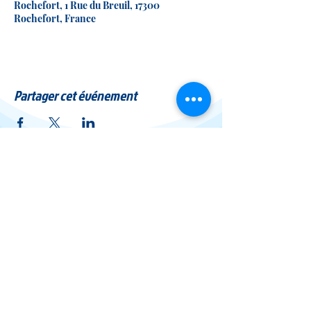
Rochefort, 1 Rue du Breuil, 17300
Rochefort, France
Partager cet événement
L' Or en Soi
Médium &
Energéticienne
Conditions Générales de Vente
Mentions légales
Politique de confidentialité
siret
83424985600016