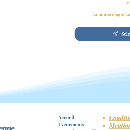
€
La numérologie ka
Sél
Conditi
Accueil
Événements
Mention
enne