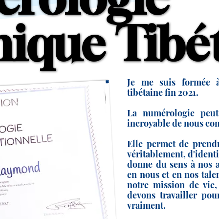
ique Tibé
ique Tibé
Je me suis formée 
tibétaine fin 2021.
La numérologie peut
incroyable de nous con
Elle permet de prendr
véritablement, d'identi
donne du sens à nos a
en nous et en nos tale
notre mission de vie
devons travailler po
vraiment.