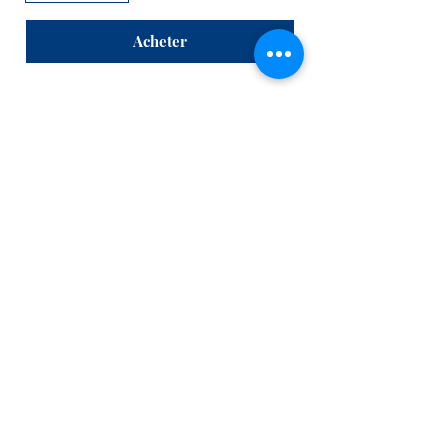
Acheter
L' Or en Soi
Médium &
Energéticienne
Conditions Générales de Vente
Mentions légales
Politique de confidentialité
siret
83424985600016
Do Not Sell My Personal Information
By
DIGITALCMDESIGN
- Site Web sous
Wix.com 2025 - Propriétaire @L'Or en Soi