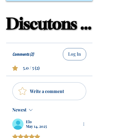
Discutons ...
Discutons ...
Comments (2)
Log In
5.0 / 5 (2)
Write a comment
Newest
Elo
May 14, 2025
Rated 5 out of 5 stars.