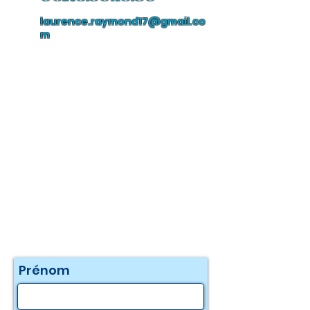
laurence.raymond17@gmail.co
m
Prénom