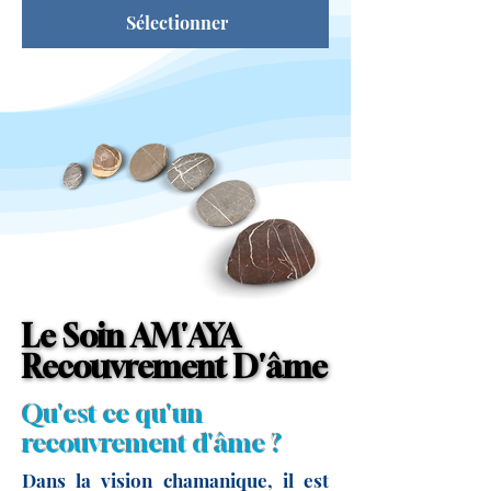
Sélectionner
Le Soin AM'AYA
Le Soin AM'AYA
Recouvrement D'âme
Recouvrement D'âme
Qu'est ce qu'un
recouvrement d'âme ?
Dans la vision chamanique, il est