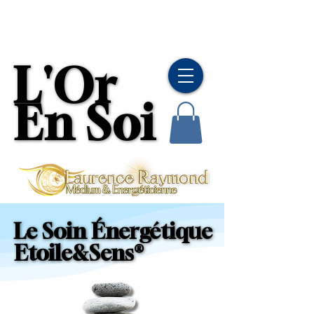
L'Or
L'Or
En Soi
En Soi
Le Soin Énergétique
Le Soin Énergétique
Etoile&Sens®
Etoile&Sens®