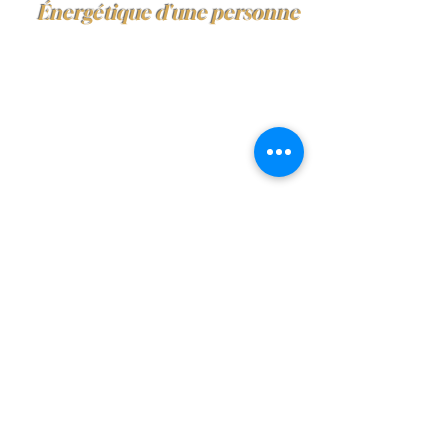
Énergétique d'une personne
Nettoyage,
purification &
harmonisation
€40
€
40
Nettoyage énergétique à
distance