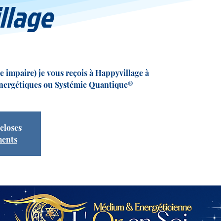
llage
e impaire) je vous reçois à Happyvillage à
énergétiques ou Systémie Quantique®
 closes
ments