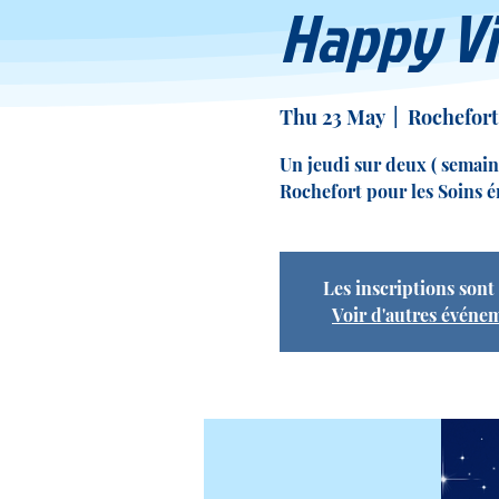
Happy Vi
Thu 23 May
  |  
Rochefort
Un jeudi sur deux ( semain
Rochefort pour les Soins 
Les inscriptions sont
Voir d'autres événe