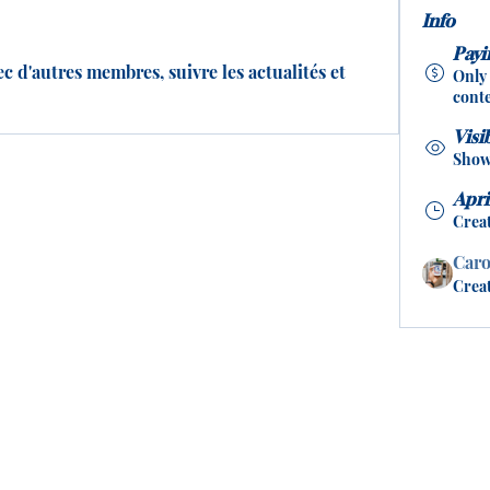
Info
Pay
d'autres membres, suivre les actualités et 
Only
conte
Visi
Shown
Apri
Crea
Caro
Crea