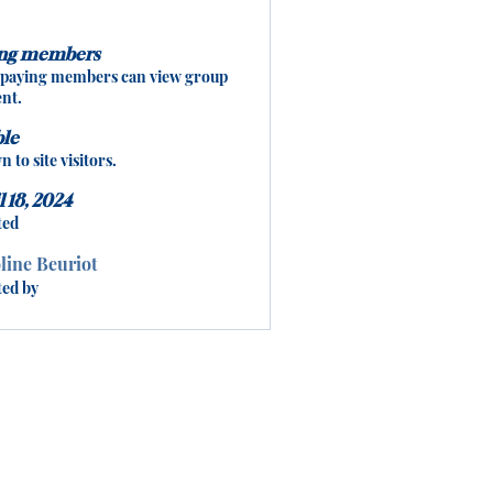
ing members
 paying members can view group
nt.
ble
 to site visitors.
l 18, 2024
ted
line Beuriot
ted by