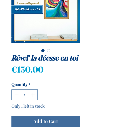
Rêvel' la déesse en toi
Price
€130.00
Quantity
*
Only 1 left in stock
Add to Cart